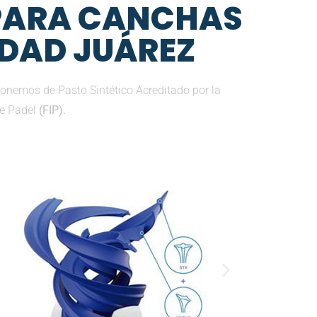
 PARA CANCHAS
UDAD JUÁREZ
onemos de Pasto Sintético Acreditado por la
de Padel
(FIP).