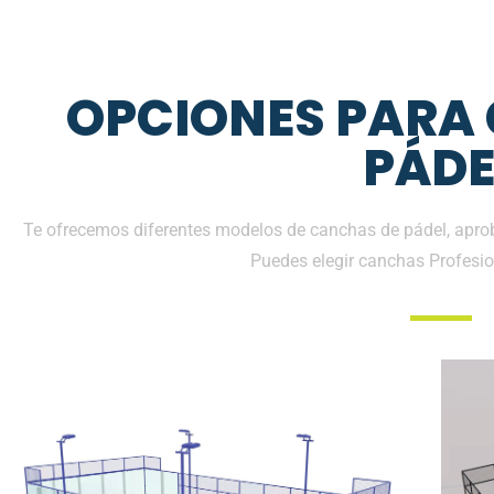
OPCIONES PARA
PÁDE
Te ofrecemos diferentes modelos de canchas de pádel, aprob
Puedes elegir canchas Profesio