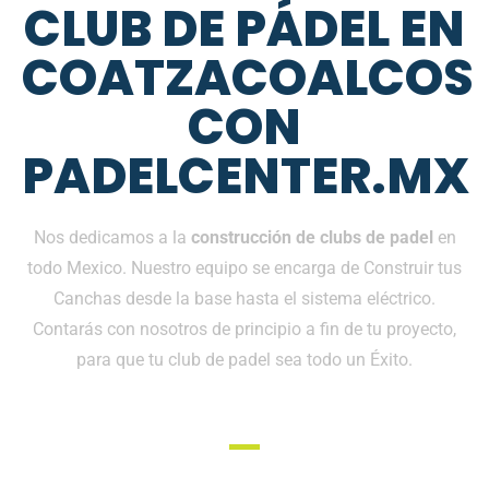
CLUB DE PÁDEL EN
COATZACOALCOS
CON
PADELCENTER.MX
Nos dedicamos a la
construcción de clubs de padel
en
todo Mexico. Nuestro equipo se encarga de Construir tus
Canchas desde la base hasta el sistema eléctrico.
Contarás con nosotros de principio a fin de tu proyecto,
para que tu club de padel sea todo un Éxito.