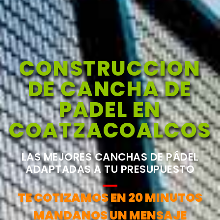
CONSTRUCCION
DE CANCHA DE
PADEL EN
COATZACOALCOS
LAS MEJORES CANCHAS DE PÁDEL
ADAPTADAS A TU PRESUPUESTO
TE COTIZAMOS EN 20 MINUTOS
MANDANOS UN MENSAJE