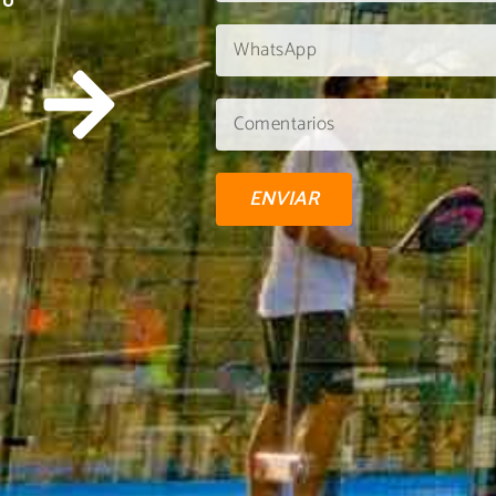
TU
ENVIAR