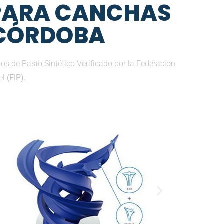
 PARA CANCHAS
 CÓRDOBA
 de Pasto Sintético Verificado por la Federación
el
(FIP).