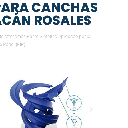
 PARA CANCHAS
IACÁN ROSALES
te ofrecemos Pasto Sintético Aprobado por la
de Padel
(FIP).