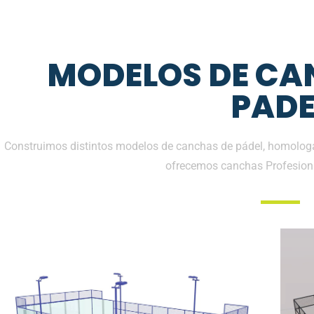
MODELOS DE CA
PADE
Construimos distintos modelos de canchas de pádel, homologad
ofrecemos canchas Profesion