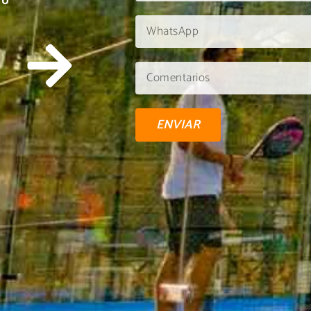
TU
ENVIAR