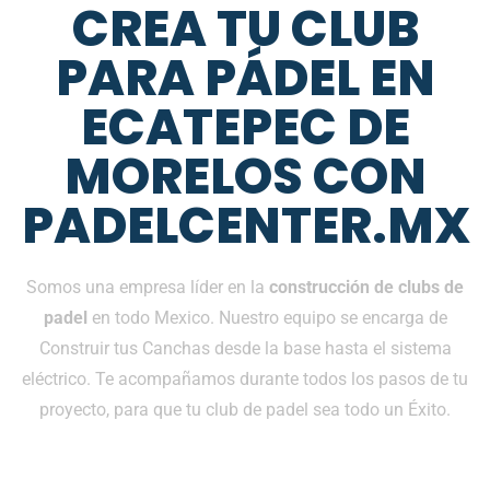
CREA TU CLUB
PARA PÁDEL EN
ECATEPEC DE
MORELOS CON
PADELCENTER.MX
Somos una empresa líder en la
construcción de clubs de
padel
en todo Mexico. Nuestro equipo se encarga de
Construir tus Canchas desde la base hasta el sistema
eléctrico. Te acompañamos durante todos los pasos de tu
proyecto, para que tu club de padel sea todo un Éxito.