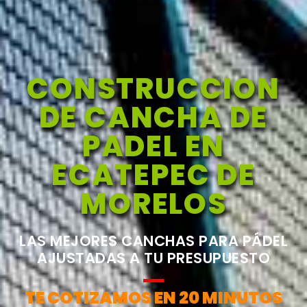
CONSTRUCCION
DE CANCHA DE
PADEL EN
ECATEPEC DE
MORELOS
LAS MEJORES CANCHAS PARA PÁDEL
AJUSTADAS A TU PRESUPUESTO
TE COTIZAMOS EN 20 MINUTOS