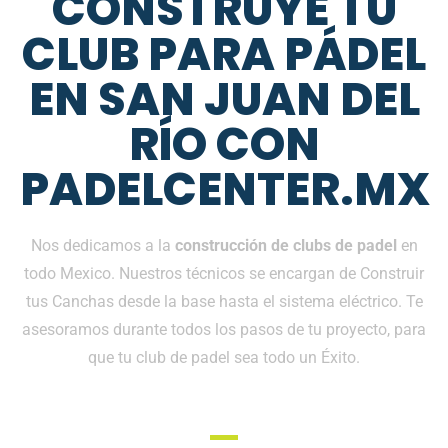
CONSTRUYE TU
CLUB PARA PÁDEL
EN SAN JUAN DEL
RÍO CON
PADELCENTER.MX
Nos dedicamos a la
construcción de clubs de padel
en
todo Mexico. Nuestros técnicos se encargan de Construir
tus Canchas desde la base hasta el sistema eléctrico. Te
asesoramos durante todos los pasos de tu proyecto, para
que tu club de padel sea todo un Éxito.