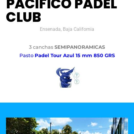
PACÍFICO PADEL
CLUB
Ensenada, Baja California
3 canchas
SEMIPANORAMICAS
Pasto
Padel Tour Azul 15 mm 850 GRS