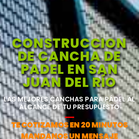
CONSTRUCCION
DE CANCHA DE
PADEL EN SAN
JUAN DEL RÍO
LAS MEJORES CANCHAS PARA PÁDEL AL
ALCANCE DE TU PRESUPUESTO
TE COTIZAMOS EN 20 MINUTOS
MANDANOS UN MENSAJE