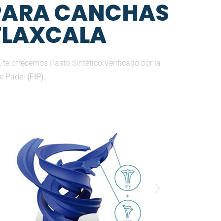
 PARA CANCHAS
 TLAXCALA
te ofrecemos Pasto Sintético Verificado por la
de Padel
(FIP).