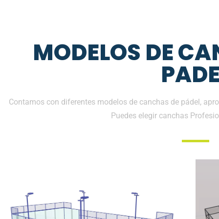
MODELOS DE CA
PADE
Contamos con diferentes modelos de canchas de pádel, aprob
Puedes elegir canchas Profesio