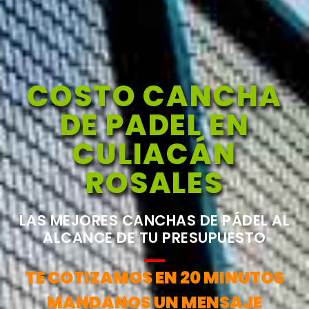
COSTO CANCHA
DE PADEL EN
CULIACÁN
ROSALES
LAS MEJORES CANCHAS DE PÁDEL AL
ALCANCE DE TU PRESUPUESTO
TE COTIZAMOS EN 20 MINUTOS
MANDANOS UN MENSAJE