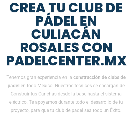
CREA TU CLUB DE
PÁDEL EN
CULIACÁN
ROSALES CON
PADELCENTER.MX
Tenemos gran experiencia en la
construcción de clubs de
padel
en todo Mexico. Nuestros técnicos se encargan de
Construir tus Canchas desde la base hasta el sistema
eléctrico. Te apoyamos durante todo el desarrollo de tu
proyecto, para que tu club de padel sea todo un Éxito.