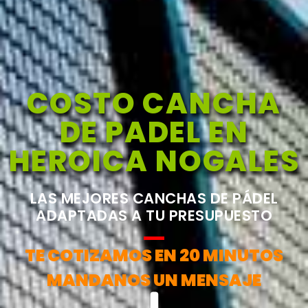
COSTO CANCHA
DE PADEL EN
HEROICA NOGALES
LAS MEJORES CANCHAS DE PÁDEL
ADAPTADAS A TU PRESUPUESTO
TE COTIZAMOS EN 20 MINUTOS
MANDANOS UN MENSAJE