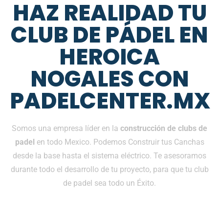
HAZ REALIDAD TU
CLUB DE PÁDEL EN
HEROICA
NOGALES CON
PADELCENTER.MX
Somos una empresa líder en la
construcción de clubs de
padel
en todo Mexico. Podemos Construir tus Canchas
desde la base hasta el sistema eléctrico. Te asesoramos
durante todo el desarrollo de tu proyecto, para que tu club
de padel sea todo un Éxito.