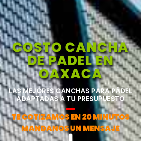
COSTO CANCHA
DE PADEL EN
OAXACA
LAS MEJORES CANCHAS PARA PÁDEL
ADAPTADAS A TU PRESUPUESTO
TE COTIZAMOS EN 20 MINUTOS
MANDANOS UN MENSAJE