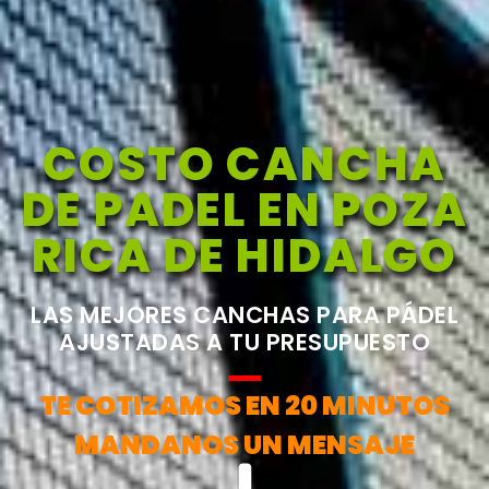
COSTO CANCHA
DE PADEL EN POZA
RICA DE HIDALGO
LAS MEJORES CANCHAS PARA PÁDEL
AJUSTADAS A TU PRESUPUESTO
TE COTIZAMOS EN 20 MINUTOS
MANDANOS UN MENSAJE