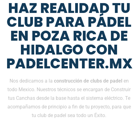
HAZ REALIDAD TU
CLUB PARA PÁDEL
EN POZA RICA DE
HIDALGO CON
PADELCENTER.MX
Nos dedicamos a la
construcción de clubs de padel
en
todo Mexico. Nuestros técnicos se encargan de Construir
tus Canchas desde la base hasta el sistema eléctrico. Te
acompañamos de principio a fin de tu proyecto, para que
tu club de padel sea todo un Éxito.