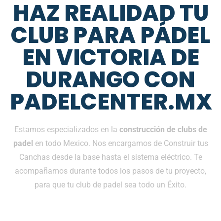
HAZ REALIDAD TU
CLUB PARA PÁDEL
EN VICTORIA DE
DURANGO CON
PADELCENTER.MX
Estamos especializados en la
construcción de clubs de
padel
en todo Mexico. Nos encargamos de Construir tus
Canchas desde la base hasta el sistema eléctrico. Te
acompañamos durante todos los pasos de tu proyecto,
para que tu club de padel sea todo un Éxito.