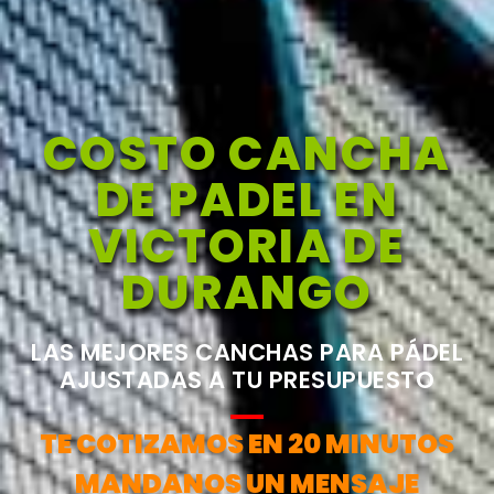
COSTO CANCHA
DE PADEL EN
VICTORIA DE
DURANGO
LAS MEJORES CANCHAS PARA PÁDEL
AJUSTADAS A TU PRESUPUESTO
TE COTIZAMOS EN 20 MINUTOS
MANDANOS UN MENSAJE