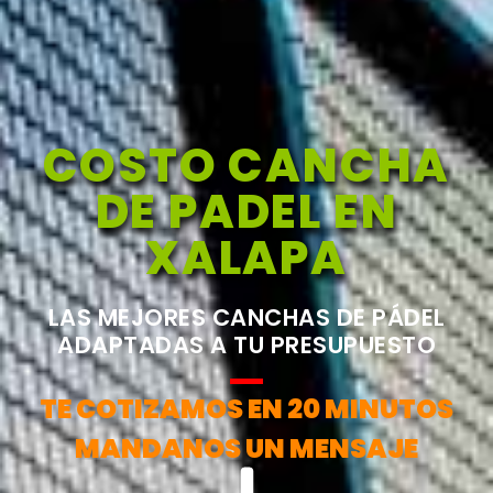
COSTO CANCHA
DE PADEL EN
XALAPA
LAS MEJORES CANCHAS DE PÁDEL
ADAPTADAS A TU PRESUPUESTO
TE COTIZAMOS EN 20 MINUTOS
MANDANOS UN MENSAJE