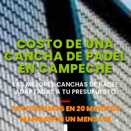
COSTO DE UNA
CANCHA DE PADEL
EN CAMPECHE
LAS MEJORES CANCHAS DE PÁDEL
ADAPTADAS A TU PRESUPUESTO
TE COTIZAMOS EN 20 MINUTOS
MANDANOS UN MENSAJE