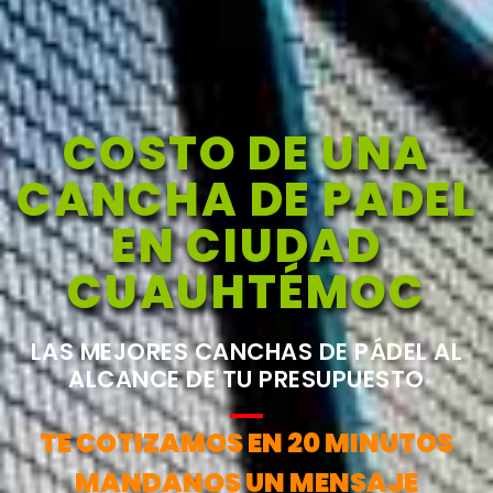
COSTO DE UNA
CANCHA DE PADEL
EN CIUDAD
CUAUHTÉMOC
LAS MEJORES CANCHAS DE PÁDEL AL
ALCANCE DE TU PRESUPUESTO
TE COTIZAMOS EN 20 MINUTOS
MANDANOS UN MENSAJE