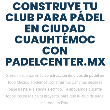
CONSTRUYE TU
CLUB PARA PÁDEL
EN CIUDAD
CUAUHTÉMOC
CON
PADELCENTER.MX
Somos expertos en la
construcción de clubs de padel
en
todo Mexico. Podemos Construir tus Canchas desde la
base hasta el sistema eléctrico. Te apoyamos durante
todos los pasos de tu proyecto, para que tu club de padel
sea todo un Éxito.