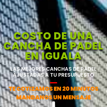
COSTO DE UNA
CANCHA DE PADEL
EN IGUALA
LAS MEJORES CANCHAS DE PÁDEL
AJUSTADAS A TU PRESUPUESTO
TE COTIZAMOS EN 20 MINUTOS
MANDANOS UN MENSAJE