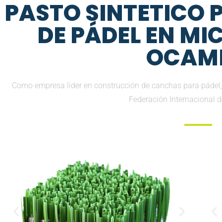
PASTO SINTETICO
DE PÁDEL EN M
OCAM
Como empresa lider en construcción de canchas para pádel, 
Federación Internacional 