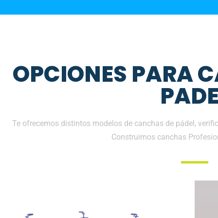
OPCIONES PARA 
PADE
Te ofrecemos distintos modelos de canchas de pádel, verific
Construimos canchas Profesio