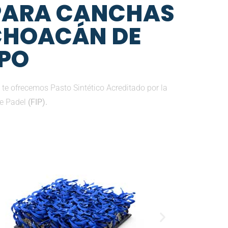
 PARA CANCHAS
ICHOACÁN DE
PO
te ofrecemos Pasto Sintético Acreditado por la
de Padel
(FIP).