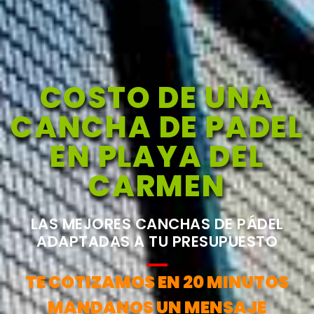
COSTO DE UNA
CANCHA DE PADEL
EN PLAYA DEL
CARMEN
LAS MEJORES CANCHAS DE PÁDEL
ADAPTADAS A TU PRESUPUESTO
TE COTIZAMOS EN 20 MINUTOS
MANDANOS UN MENSAJE