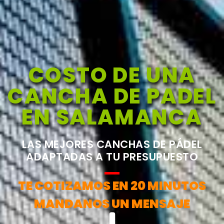
COSTO DE UNA
CANCHA DE PADEL
EN SALAMANCA
LAS MEJORES CANCHAS DE PÁDEL
ADAPTADAS A TU PRESUPUESTO
TE COTIZAMOS EN 20 MINUTOS
MANDANOS UN MENSAJE