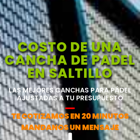
COSTO DE UNA
CANCHA DE PADEL
EN SALTILLO
LAS MEJORES CANCHAS PARA PÁDEL
AJUSTADAS A TU PRESUPUESTO
TE COTIZAMOS EN 20 MINUTOS
MANDANOS UN MENSAJE