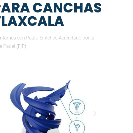
 PARA CANCHAS
 TLAXCALA
ntamos con Pasto Sintético Acreditado por la
de Padel
(FIP).