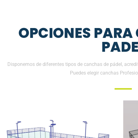
OPCIONES PARA
PADE
Disponemos de diferentes tipos de canchas de pádel, acredit
Puedes elegir canchas Profesio