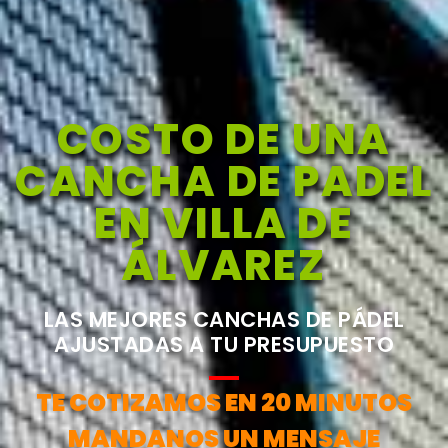
COSTO DE UNA
CANCHA DE PADEL
EN VILLA DE
ÁLVAREZ
LAS MEJORES CANCHAS DE PÁDEL
AJUSTADAS A TU PRESUPUESTO
TE COTIZAMOS EN 20 MINUTOS
MANDANOS UN MENSAJE