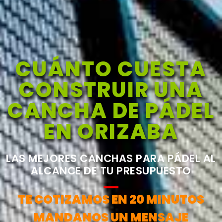
CUÁNTO CUESTA
CONSTRUIR UNA
CANCHA DE PÁDEL
EN ORIZABA
LAS MEJORES CANCHAS PARA PÁDEL AL
ALCANCE DE TU PRESUPUESTO
TE COTIZAMOS EN 20 MINUTOS
MANDANOS UN MENSAJE