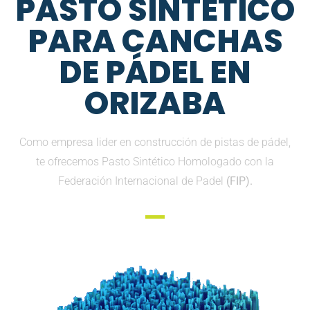
PASTO SINTETICO
PARA CANCHAS
DE PÁDEL EN
ORIZABA
Como empresa lider en construcción de pistas de pádel,
te ofrecemos Pasto Sintético Homologado con la
Federación Internacional de Padel
(FIP).