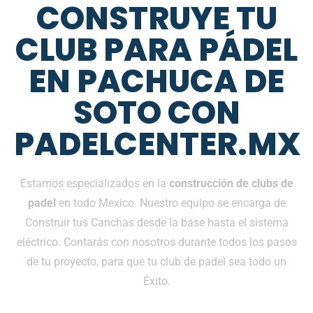
CONSTRUYE TU
CLUB PARA PÁDEL
EN PACHUCA DE
SOTO CON
PADELCENTER.MX
Estamos especializados en la
construcción de clubs de
padel
en todo Mexico. Nuestro equipo se encarga de
Construir tus Canchas desde la base hasta el sistema
eléctrico. Contarás con nosotros durante todos los pasos
de tu proyecto, para que tu club de padel sea todo un
Éxito.