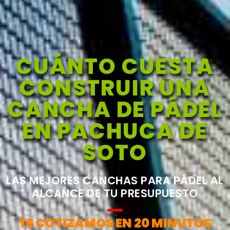
CUÁNTO CUESTA
CONSTRUIR UNA
CANCHA DE PÁDEL
EN PACHUCA DE
SOTO
LAS MEJORES CANCHAS PARA PÁDEL AL
ALCANCE DE TU PRESUPUESTO
TE COTIZAMOS EN 20 MINUTOS