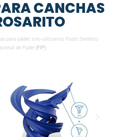
 PARA CANCHAS
 ROSARITO
s para pádel, solo utilizamos Pasto Sintético
nacional de Padel
(FIP).