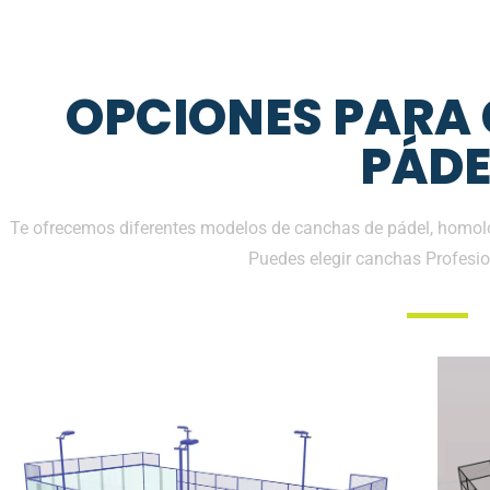
OPCIONES PARA
PÁDE
Te ofrecemos diferentes modelos de canchas de pádel, homolo
Puedes elegir canchas Profesio