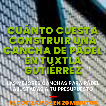
CUÁNTO CUESTA
CONSTRUIR UNA
CANCHA DE PÁDEL
EN TUXTLA
GUTIÉRREZ
LAS MEJORES CANCHAS PARA PÁDEL
AJUSTADAS A TU PRESUPUESTO
TE COTIZAMOS EN 20 MINUTOS