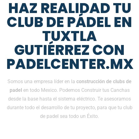
HAZ REALIDAD TU
CLUB DE PÁDEL EN
TUXTLA
GUTIÉRREZ CON
PADELCENTER.MX
Somos una empresa líder en la
construcción de clubs de
padel
en todo Mexico. Podemos Construir tus Canchas
desde la base hasta el sistema eléctrico. Te asesoramos
durante todo el desarrollo de tu proyecto, para que tu club
de padel sea todo un Éxito.