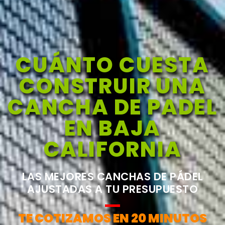
CUÁNTO CUESTA
CONSTRUIR UNA
CANCHA DE PADEL
EN BAJA
CALIFORNIA
LAS MEJORES CANCHAS DE PÁDEL
AJUSTADAS A TU PRESUPUESTO
TE COTIZAMOS EN 20 MINUTOS