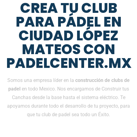
CREA TU CLUB
PARA PÁDEL EN
CIUDAD LÓPEZ
MATEOS CON
PADELCENTER.MX
Somos una empresa líder en la
construcción de clubs de
padel
en todo Mexico. Nos encargamos de Construir tus
Canchas desde la base hasta el sistema eléctrico. Te
apoyamos durante todo el desarrollo de tu proyecto, para
que tu club de padel sea todo un Éxito.