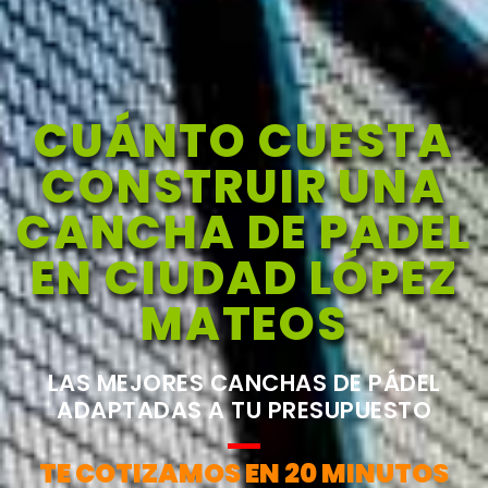
CUÁNTO CUESTA
CONSTRUIR UNA
CANCHA DE PADEL
EN CIUDAD LÓPEZ
MATEOS
LAS MEJORES CANCHAS DE PÁDEL
ADAPTADAS A TU PRESUPUESTO
TE COTIZAMOS EN 20 MINUTOS