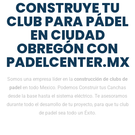
CONSTRUYE TU
CLUB PARA PÁDEL
EN CIUDAD
OBREGÓN CON
PADELCENTER.MX
Somos una empresa líder en la
construcción de clubs de
padel
en todo Mexico. Podemos Construir tus Canchas
desde la base hasta el sistema eléctrico. Te asesoramos
durante todo el desarrollo de tu proyecto, para que tu club
de padel sea todo un Éxito.