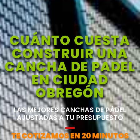
CUÁNTO CUESTA
CONSTRUIR UNA
CANCHA DE PADEL
EN CIUDAD
OBREGÓN
LAS MEJORES CANCHAS DE PÁDEL
AJUSTADAS A TU PRESUPUESTO
TE COTIZAMOS EN 20 MINUTOS