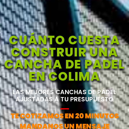
CUÁNTO CUESTA
CONSTRUIR UNA
CANCHA DE PADEL
EN COLIMA
LAS MEJORES CANCHAS DE PÁDEL
AJUSTADAS A TU PRESUPUESTO
TE COTIZAMOS EN 20 MINUTOS
MANDANOS UN MENSAJE