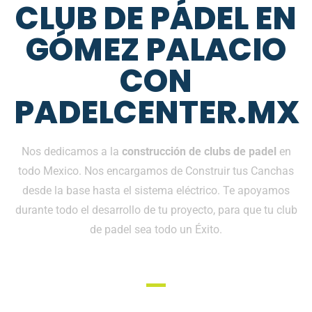
CLUB DE PÁDEL EN
GÓMEZ PALACIO
CON
PADELCENTER.MX
Nos dedicamos a la
construcción de clubs de padel
en
todo Mexico. Nos encargamos de Construir tus Canchas
desde la base hasta el sistema eléctrico. Te apoyamos
durante todo el desarrollo de tu proyecto, para que tu club
de padel sea todo un Éxito.