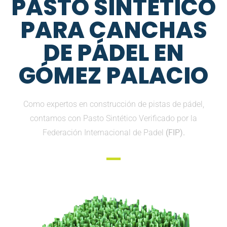
PASTO SINTETICO
PARA CANCHAS
DE PÁDEL EN
GÓMEZ PALACIO
Como expertos en construcción de pistas de pádel,
contamos con Pasto Sintético Verificado por la
Federación Internacional de Padel
(FIP).