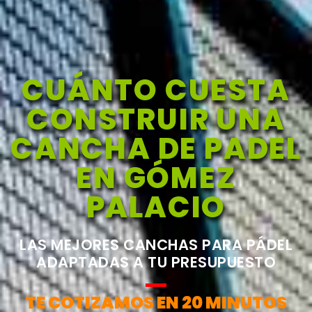
CUÁNTO CUESTA
CONSTRUIR UNA
CANCHA DE PADEL
EN GÓMEZ
PALACIO
LAS MEJORES CANCHAS PARA PÁDEL
ADAPTADAS A TU PRESUPUESTO
TE COTIZAMOS EN 20 MINUTOS