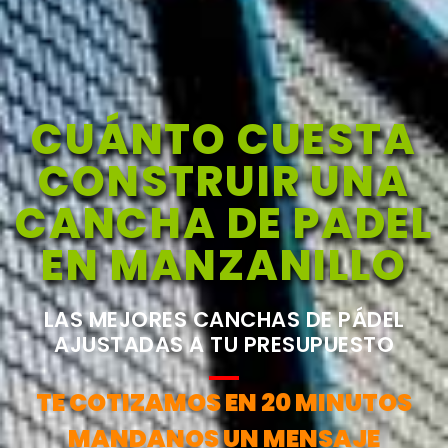
CUÁNTO CUESTA
CONSTRUIR UNA
CANCHA DE PADEL
EN MANZANILLO
LAS MEJORES CANCHAS DE PÁDEL
AJUSTADAS A TU PRESUPUESTO
TE COTIZAMOS EN 20 MINUTOS
MANDANOS UN MENSAJE