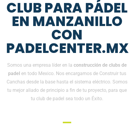
CLUB PARA PÁDEL
EN MANZANILLO
CON
PADELCENTER.MX
Somos una empresa líder en la
construcción de clubs de
padel
en todo Mexico. Nos encargamos de Construir tus
Canchas desde la base hasta el sistema eléctrico. Somos
tu mejor aliado de principio a fin de tu proyecto, para que
tu club de padel sea todo un Éxito.