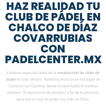
HAZ REALIDAD TU
CLUB DE PÁDEL EN
CHALCO DE DÍAZ
COVARRUBIAS
CON
PADELCENTER.MX
Estamos especializados en la
construcción de clubs de
padel
en todo Mexico. Nuestros técnicos se encargan de
Construir tus Canchas desde la base hasta el sistema
eléctrico. Te apoyamos de principio a fin de tu proyecto,
para que tu club de padel sea todo un Éxito.