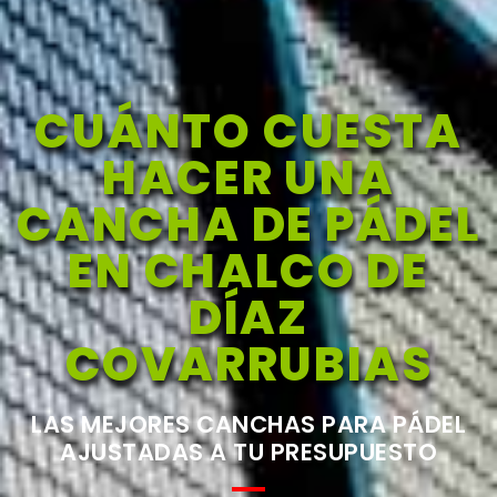
CUÁNTO CUESTA
HACER UNA
CANCHA DE PÁDEL
EN CHALCO DE
DÍAZ
COVARRUBIAS
LAS MEJORES CANCHAS PARA PÁDEL
AJUSTADAS A TU PRESUPUESTO