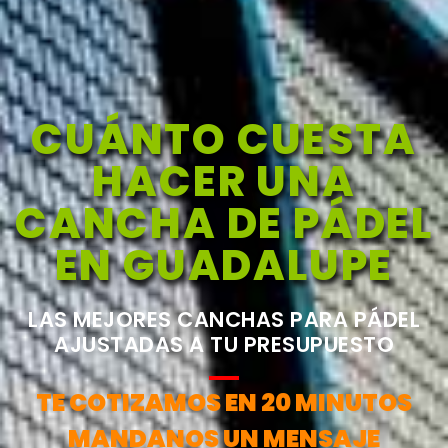
CUÁNTO CUESTA
HACER UNA
CANCHA DE PÁDEL
EN GUADALUPE
LAS MEJORES CANCHAS PARA PÁDEL
AJUSTADAS A TU PRESUPUESTO
TE COTIZAMOS EN 20 MINUTOS
MANDANOS UN MENSAJE