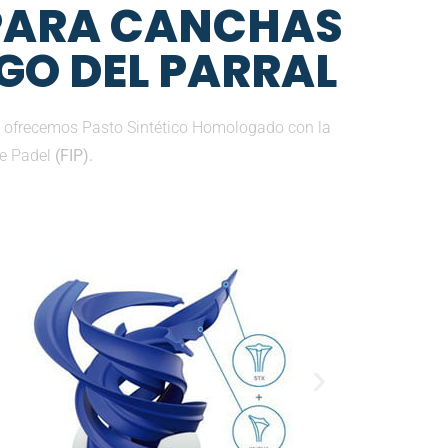
 PARA CANCHAS
LGO DEL PARRAL
e ofrecemos Pasto Sintético Homologado con la
de Padel
(FIP).