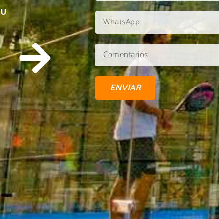
TU
ENVIAR