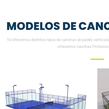
MODELOS DE CANC
Te ofrecemos distintos tipos de canchas de pádel, verificad
ofrecemos canchas Profesion