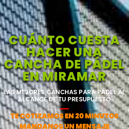
CUÁNTO CUESTA
HACER UNA
CANCHA DE PÁDEL
EN MIRAMAR
LAS MEJORES CANCHAS PARA PÁDEL AL
ALCANCE DE TU PRESUPUESTO
TE COTIZAMOS EN 20 MINUTOS
MANDANOS UN MENSAJE