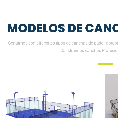
MODELOS DE CANC
Contamos con diferentes tipos de canchas de pádel, aproba
Construimos canchas Profesio