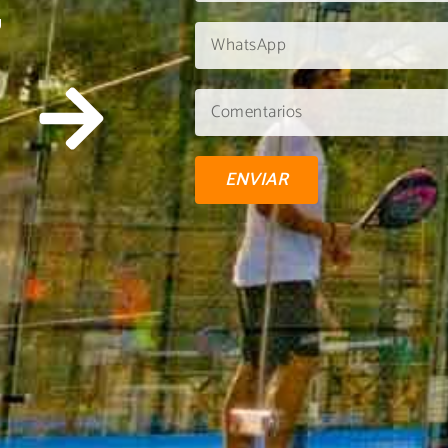
U
ENVIAR