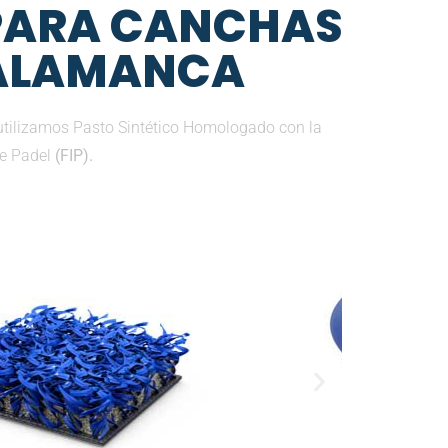
 PARA CANCHAS
SALAMANCA
utilizamos Pasto Sintético Homologado con la
de Padel
(FIP).