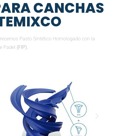
 PARA CANCHAS
 TEMIXCO
ofrecemos Pasto Sintético Homologado con la
de Padel
(FIP).