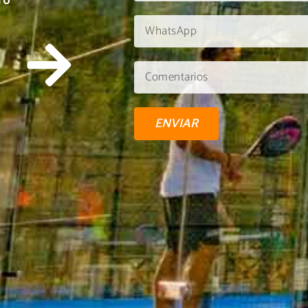
TU
ENVIAR