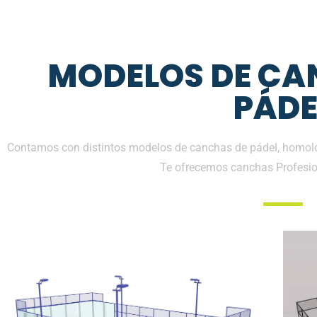
MODELOS DE CA
PÁDE
Contamos con distintos modelos de canchas de pádel, homolo
Te ofrecemos canchas Profesio