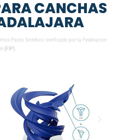
 PARA CANCHAS
UADALAJARA
mos Pasto Sintético Verificado por la Federación
el
(FIP).