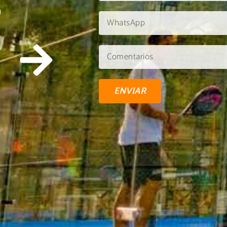
U
ENVIAR