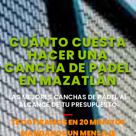
CUÁNTO CUESTA
HACER UNA
CANCHA DE PADEL
EN MAZATLÁN
LAS MEJORES CANCHAS DE PÁDEL AL
ALCANCE DE TU PRESUPUESTO
TE COTIZAMOS EN 20 MINUTOS
MANDANOS UN MENSAJE