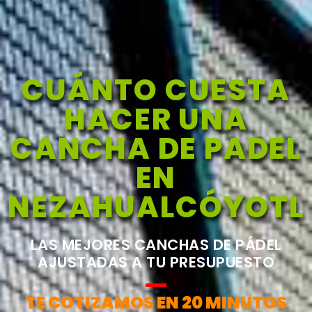
CUÁNTO CUESTA
HACER UNA
CANCHA DE PADEL
EN
NEZAHUALCÓYOTL
LAS MEJORES CANCHAS DE PÁDEL
AJUSTADAS A TU PRESUPUESTO
TE COTIZAMOS EN 20 MINUTOS