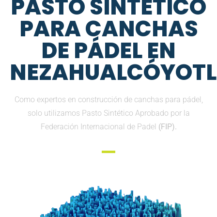
PASTO SINTETICO
PARA CANCHAS
DE PÁDEL EN
NEZAHUALCÓYOTL
Como expertos en construcción de canchas para pádel,
solo utilizamos Pasto Sintético Aprobado por la
Federación Internacional de Padel
(FIP).