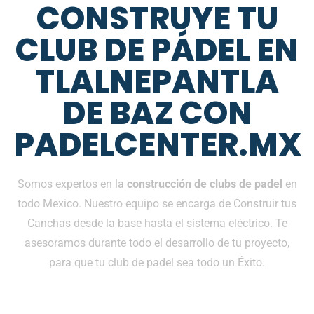
CONSTRUYE TU
CLUB DE PÁDEL EN
TLALNEPANTLA
DE BAZ CON
PADELCENTER.MX
Somos expertos en la
construcción de clubs de padel
en
todo Mexico. Nuestro equipo se encarga de Construir tus
Canchas desde la base hasta el sistema eléctrico. Te
asesoramos durante todo el desarrollo de tu proyecto,
para que tu club de padel sea todo un Éxito.