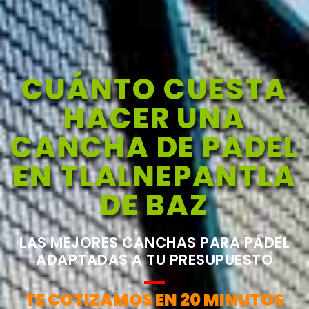
CUÁNTO CUESTA
HACER UNA
CANCHA DE PADEL
EN TLALNEPANTLA
DE BAZ
LAS MEJORES CANCHAS PARA PÁDEL
ADAPTADAS A TU PRESUPUESTO
TE COTIZAMOS EN 20 MINUTOS