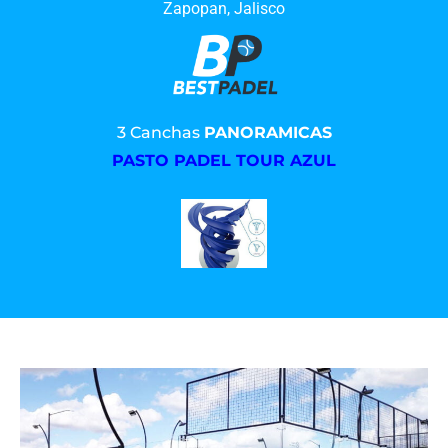
Zapopan, Jalisco
3 Canchas
PANORAMICAS
PASTO PADEL TOUR AZUL