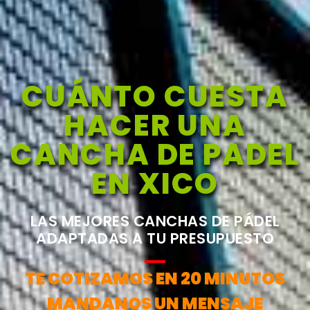
CUÁNTO CUESTA
HACER UNA
CANCHA DE PADEL
EN XICO
LAS MEJORES CANCHAS DE PÁDEL
ADAPTADAS A TU PRESUPUESTO
TE COTIZAMOS EN 20 MINUTOS
MANDANOS UN MENSAJE