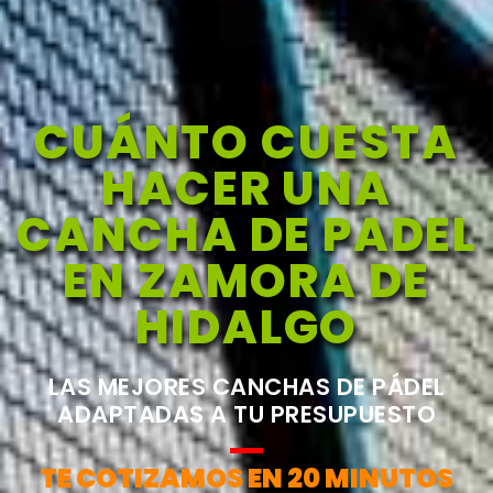
CUÁNTO CUESTA
HACER UNA
CANCHA DE PADEL
EN ZAMORA DE
HIDALGO
LAS MEJORES CANCHAS DE PÁDEL
ADAPTADAS A TU PRESUPUESTO
TE COTIZAMOS EN 20 MINUTOS