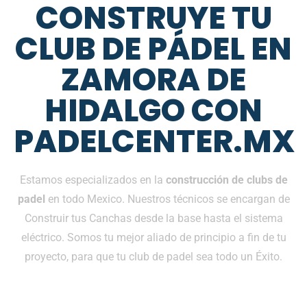
CONSTRUYE TU
CLUB DE PÁDEL EN
ZAMORA DE
HIDALGO CON
PADELCENTER.MX
Estamos especializados en la
construcción de clubs de
padel
en todo Mexico. Nuestros técnicos se encargan de
Construir tus Canchas desde la base hasta el sistema
eléctrico. Somos tu mejor aliado de principio a fin de tu
proyecto, para que tu club de padel sea todo un Éxito.