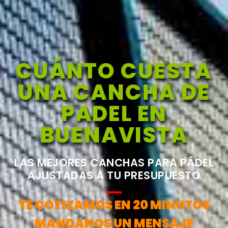
CUÁNTO CUESTA
UNA CANCHA DE
PADEL EN
BUENAVISTA
LAS MEJORES CANCHAS PARA PÁDEL
AJUSTADAS A TU PRESUPUESTO
TE COTIZAMOS EN 20 MINUTOS
MANDANOS UN MENSAJE