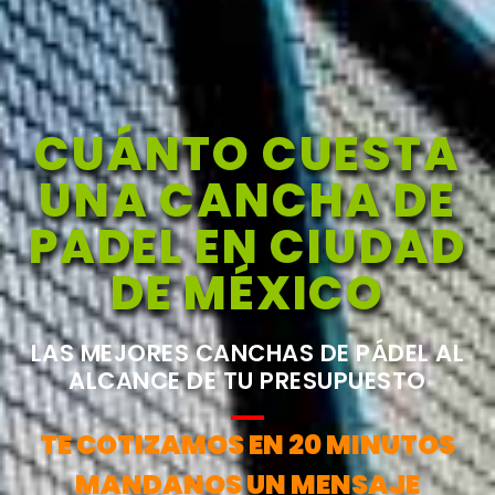
CUÁNTO CUESTA
UNA CANCHA DE
PADEL EN CIUDAD
DE MÉXICO
LAS MEJORES CANCHAS DE PÁDEL AL
ALCANCE DE TU PRESUPUESTO
TE COTIZAMOS EN 20 MINUTOS
MANDANOS UN MENSAJE