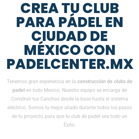
CREA TU CLUB
PARA PÁDEL EN
CIUDAD DE
MÉXICO CON
PADELCENTER.MX
Tenemos gran experiencia en la
construcción de clubs de
padel
en todo Mexico. Nuestro equipo se encarga de
Construir tus Canchas desde la base hasta el sistema
eléctrico. Somos tu mejor aliado durante todos los pasos
de tu proyecto, para que tu club de padel sea todo un
Éxito.