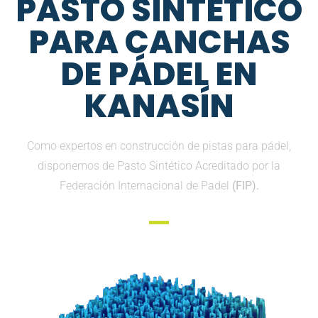
PASTO SINTETICO
PARA CANCHAS
DE PÁDEL EN
KANASÍN
Como expertos en construcción de pistas para pádel,
disponemos de Pasto Sintético Acreditado por la
Federación Internacional de Padel
(FIP).