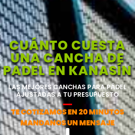
CUÁNTO CUESTA
UNA CANCHA DE
PADEL EN KANASÍN
LAS MEJORES CANCHAS PARA PÁDEL
AJUSTADAS A TU PRESUPUESTO
TE COTIZAMOS EN 20 MINUTOS
MANDANOS UN MENSAJE