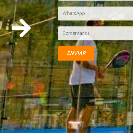
U
ENVIAR