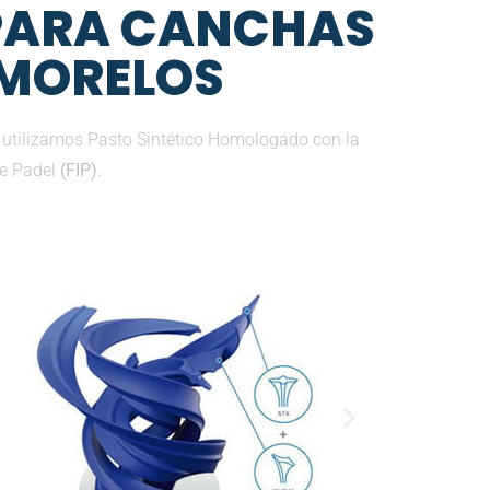
 PARA CANCHAS
 MORELOS
 utilizamos Pasto Sintético Homologado con la
de Padel
(FIP).