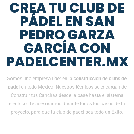
CREA TU CLUB DE
PÁDEL EN SAN
PEDRO GARZA
GARCÍA CON
PADELCENTER.MX
Somos una empresa líder en la
construcción de clubs de
padel
en todo Mexico. Nuestros técnicos se encargan de
Construir tus Canchas desde la base hasta el sistema
eléctrico. Te asesoramos durante todos los pasos de tu
proyecto, para que tu club de padel sea todo un Éxito.