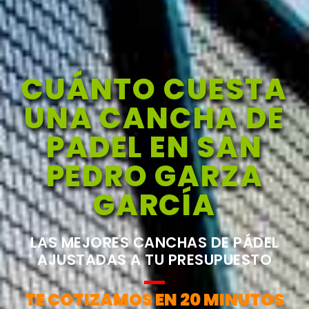
CUÁNTO CUESTA
UNA CANCHA DE
PADEL EN SAN
PEDRO GARZA
GARCÍA
LAS MEJORES CANCHAS DE PÁDEL
AJUSTADAS A TU PRESUPUESTO
TE COTIZAMOS EN 20 MINUTOS