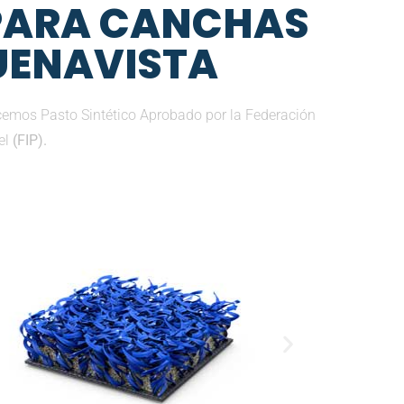
 PARA CANCHAS
BUENAVISTA
ecemos Pasto Sintético Aprobado por la Federación
el
(FIP).