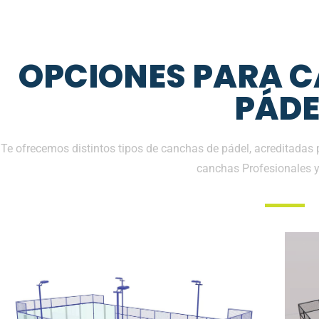
OPCIONES PARA 
PÁDE
Te ofrecemos distintos tipos de canchas de pádel, acreditadas 
canchas Profesionales 